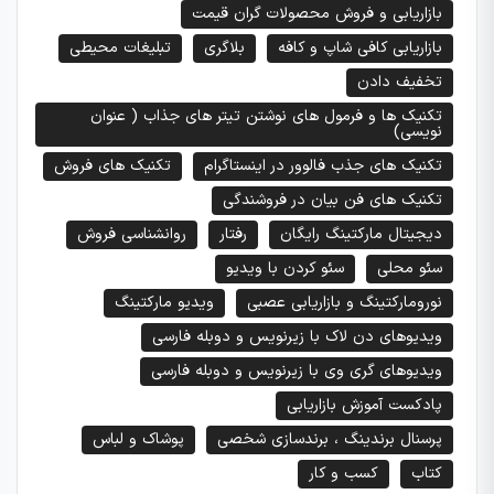
بازاریابی و فروش محصولات گران قیمت
بازاریابی کافی شاپ و کافه
بلاگری
تبلیغات محیطی
تخفیف دادن
تکنیک ها و فرمول های نوشتن تیتر های جذاب ( عنوان
نویسی)
تکنیک های جذب فالوور در اینستاگرام
تکنیک های فروش
تکنیک های فن بیان در فروشندگی
دیجیتال مارکتینگ رایگان
رفتار
روانشناسی فروش
سئو محلی
سئو کردن با ویدیو
نورومارکتینگ و بازاریابی عصبی
ویدیو مارکتینگ
ویدیوهای دن لاک با زیرنویس و دوبله فارسی
ویدیوهای گری وی با زیرنویس و دوبله فارسی
پادکست آموزش بازاریابی
پرسنال برندینگ ، برندسازی شخصی
پوشاک و لباس
کتاب
کسب و کار