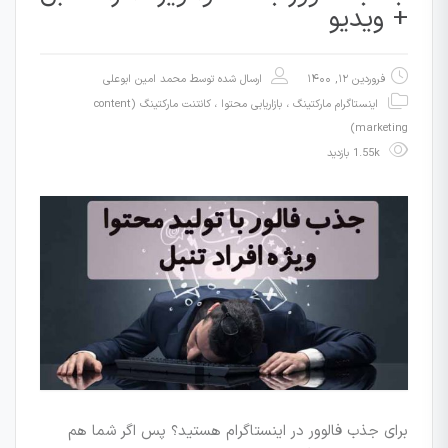
+ ویدیو
فروردین ۱۲, ۱۴۰۰
ارسال شده توسط
محمد امین ابوعلی
اینستاگرام مارکتینگ
،
بازاریابی محتوا ، کانتنت مارکتینگ (content
marketing)
1.55k بازدید
برای جذب فالوور در اینستاگرام هستید؟ پس اگر شما هم