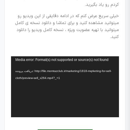
کردم رو یاد بگیرید.
خیلی سریع عرض کنم که در ادامه دقایقی از این ویدیو رو
میتوانید مشاهده کنید و برای تماشا و دانلود نسخه ی کامل
میتوانید با تهیه عضویت ویژه ، نسخه کامل ویدیو را دانلود
کنید.
نمایشگر
Media error: Format(s) not supported or source(s) not found
ویدیو
دریافت پرونده: http://file.momtazclub.ir/marketing/1818-mqrketing-for-sell-
cloth/preview-sell_x264.mp4?_=1