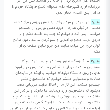
احتمالا اهل آشپزی کردن و خانه دار هستند پس من اگر
فروشگاه لوازم آشپزخانه دارم میتوانم تبلیغ فروشگاه خودم را
در این پیج آشپزی انجام بدم.
مثال۲:
من میدونم مردم وقتی به کفش ورزشی نیاز داشته
باشند ، در گوگل عبارت ” خرید کفش ورزشی” را جستجو
میکنند ، پس اقدام میکنم که وبسایت داشته باشم و از
طریق تولید محتوای اصولی و سئو کردن سایتم ، توی نتایج
گوگل برای این عبارت سایت من جزو نتایج صفحه ی اول
باشه.
مثال۳:
ما آموزشگاه کنکور ارشد داریم پس میدانیم که
مشتریان ما دانشجویان کارشناسی هستند. پس در بیلبورد
های روبروی دانشگاه تبلیغات میکنیم یا اینکه در سایتمان
مقالات و محتوایی منتشر میکنیم که دانشجویان بشتر
جستجو میکنند. این کار ما از لحاظ فرآیند بازاریابی باعث
میشود که دانشجویان وارد وبسایت ما بشوند و در کنار این
مقالات ، دوره های آموزشی اموزشگاهمان را تبلیغ میکنیم و
دانشجوها متوجه میشوند که ما آموزشگاهی داریم که برای
آنها مفید است و این شانس را داریم که دانشجویان در کلاس