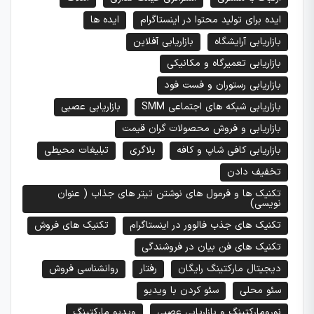
ایده برای تولید محتوا در اینستاگرام
ایده ها
بازاریابی آرایشگاه
بازاریابی آفلاین
بازاریابی تعمیرگاه و مکانیکی
بازاریابی رستوران و فست فود
بازاریابی شبکه های اجتماعی SMM
بازاریابی عصبی
بازاریابی و فروش محصولات گران قیمت
بازاریابی کافی شاپ و کافه
بلاگری
تبلیغات محیطی
تخفیف دادن
تکنیک ها و فرمول های نوشتن تیتر های جذاب ( عنوان
نویسی)
تکنیک های جذب فالوور در اینستاگرام
تکنیک های فروش
تکنیک های فن بیان در فروشندگی
دیجیتال مارکتینگ رایگان
رفتار
روانشناسی فروش
سئو محلی
سئو کردن با ویدیو
نورومارکتینگ و بازاریابی عصبی
ویدیو مارکتینگ