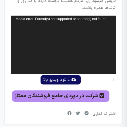
فروش میشود زیرا مردم همیشه دوست دارند با مد روز و
ترندها همراه باشند.
نمایشگر
Media error: Format(s) not supported or source(s) not found
ویدیو
دریافت پرونده: https://file.momtazclub.ir/free-vids/momtaz-seller/fm2.mp4?
_=1
دانلود ویدیو بالا
شرکت در دوره ی جامع فروشندگان ممتاز
اشتراک گذاری: