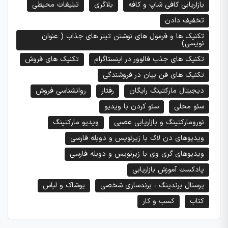
بازاریابی کافی شاپ و کافه
بلاگری
تبلیغات محیطی
تخفیف دادن
تکنیک ها و فرمول های نوشتن تیتر های جذاب ( عنوان
نویسی)
تکنیک های جذب فالوور در اینستاگرام
تکنیک های فروش
تکنیک های فن بیان در فروشندگی
دیجیتال مارکتینگ رایگان
رفتار
روانشناسی فروش
سئو محلی
سئو کردن با ویدیو
نورومارکتینگ و بازاریابی عصبی
ویدیو مارکتینگ
ویدیوهای دن لاک با زیرنویس و دوبله فارسی
ویدیوهای گری وی با زیرنویس و دوبله فارسی
پادکست آموزش بازاریابی
پرسنال برندینگ ، برندسازی شخصی
پوشاک و لباس
کتاب
کسب و کار