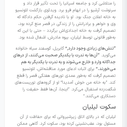
را متلاشی کرد و جامعه اسپانیا را تحت تأثیر قرار داد و
سرنوشت آرشیو را در ابهام فرو برد. ویدئوی بازگشت لئونسیو
به خانه اعلان جنگ بود. او با نادیده گرفتن حکم دادگاه که
وی و خواهر و برادرانش را از زندگی در قصر منع کرده بود،
تصمیم گرفت به خانه اجدادی‌اش برگردد – حتی با این که
به‌طور قانونی توسط لیلیان، بیوه مادرش، اشغال شده بود.
“تنش‌های زیادی وجود دارد,”
گابریل، گوسفند سیاه خانواده
می‌گوید.
“آن‌ها به ندرت با یکدیگر صحبت می‌کنند، از در‌های
جداگانه وارد و خارج می‌شوند و به ندرت با یکدیگر به هم
می‌خورند.”
برای اثبات ادعای مورد مناقشه‌اش، لئونسیو
تصمیم گرفت که به‌طور عمدی تورهای هفتگی قصر را قطع
کند.
“به خانه من خوش آمدید!”
او از گروه‌های توریست‌های
شگفت‌زده استقبال می‌کرد.
“اینجا، آن‌ها فقط حقیقت را
دستکاری می‌کنند.”
سکوت لیلیان
لیلیان که در بالای اتاق زیرشیروانی که برای حفاظت از آن
مسئول بود، عقب‌نشینی کرده بود، سکوت کرد. گاهی ممکن