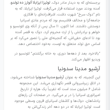
برجسته‌ای که به دیدار مادر دوک،
لوئیزا ایزابلا آلوارز ده تولدو
،
آمده بودند مورد استفاده قرار می‌گرفت. لوئیزا ایزابلا، که به
نام “دوک سرخ” شهرت داشت، اشراف‌زاده‌ای با افکاری
جامعه‌گرا و مخالف فاشیسم بود که مردم عادی اسپانیا
دوستش داشتند. اما اکنون، ۱۱ سال پس از آنکه وی لئونسیو و
خواهر و برادرانش را از ارث محروم کرد، دوک به قصر آمده
بود تا ادعای حقی‌اش، که گنجینه‌ای ملی را تصور می‌کرد که بر
اساس حق تولد متعلق به اوست، به‌خود اختصاص دهد.
“بالاخره، بعد از دهه‌ها دوری، به خانه برگشتم,”
لئونسیو در
ویدیو اظهار می‌کند.
آرشیو مدینا سدونیا
این گنجینه، که به عنوان
آرشیو مدینا سدونیا
شناخته می‌شود،
در اتاق زیرشیروانی قصر نگهداری می‌شد. این مجموعه
شامل ۶ میلیون سند است که تقریباً یک هزاره از تاریخ
امپراتوری اسپانیا را در بر می‌گیرد. در صفحات آن رازهای
پادشاهان، دوک‌ها و کاشفان اسپانیای قرون وسطی موجود
است. لوئیزا ایزابلا که در دو دهه آخر زندگی‌اش به