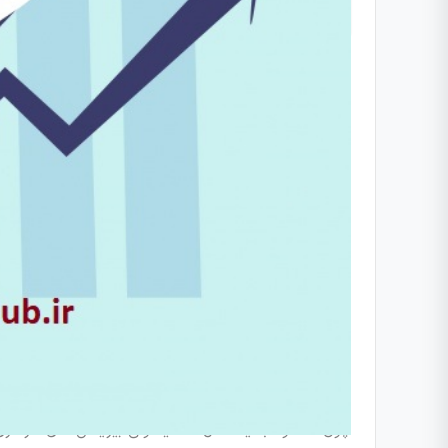
۵ استراتژی مارکتینگ برای بیزینس های محلی:
سلام به همه ی شما دوستان عزیز. توی ویدیو امروز میخو
خیلی زود میریم سراغ ویدیو پیش نمایش این آموزش:
دانل
و اما متن ویدیو بالا:
۵ استراتژی های مارکتینگ برای بیزینس های محلی
شاید فکر کنید نسبت به بیزینس های جهانی ضعیف تر هس
چون محدود به یه محل هستید ولی بیزینس های سراسری 