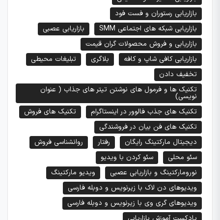
بازاریابی رستوران و فست فود
بازاریابی شبکه های اجتماعی SMM
بازاریابی عصبی
بازاریابی و فروش محصولات گران قیمت
بازاریابی کافی شاپ و کافه
بلاگری
تبلیغات محیطی
تخفیف دادن
تکنیک ها و فرمول های نوشتن تیتر های جذاب ( عنوان
نویسی)
تکنیک های جذب فالوور در اینستاگرام
تکنیک های فروش
تکنیک های فن بیان در فروشندگی
دیجیتال مارکتینگ رایگان
رفتار
روانشناسی فروش
سئو محلی
سئو کردن با ویدیو
نورومارکتینگ و بازاریابی عصبی
ویدیو مارکتینگ
ویدیوهای دن لاک با زیرنویس و دوبله فارسی
ویدیوهای گری وی با زیرنویس و دوبله فارسی
پادکست آموزش بازاریابی