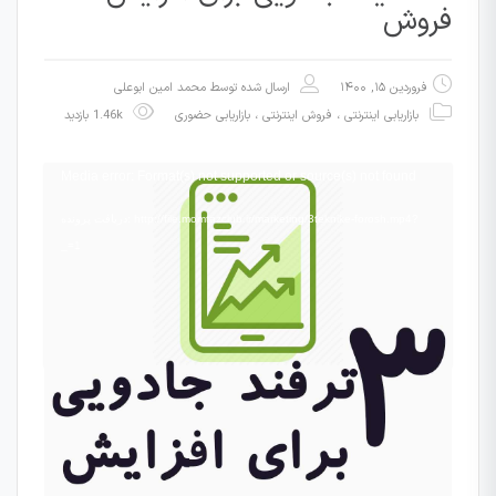
فروش
فروردین ۱۵, ۱۴۰۰
ارسال شده توسط
محمد امین ابوعلی
بازاریابی اینترنتی ، فروش اینترنتی
،
بازاریابی حضوری
1.46k بازدید
نمایشگر
Media error: Format(s) not supported or source(s) not found
ویدیو
دریافت پرونده: http://file.momtazclub.ir/marketing/3teknike-forosh.mp4?
_=1
معرفی سه تکنیک حرفه ای و جادویی در
فروش که به شما برای تبدیل مشتری به
خریدار کمک میکند.