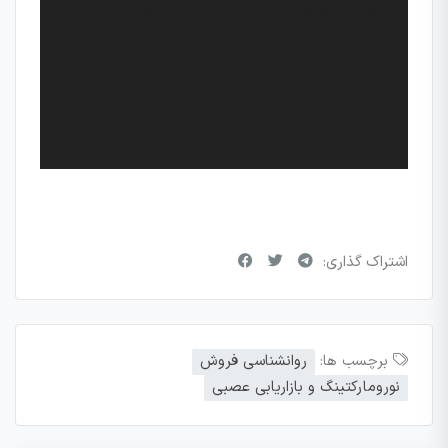
دریافت پرونده: http://file.momtazclub.ir/marketing/3teknike-forosh.mp4?
_=2
اشتراک گذاری:
برچسب ها:
روانشناسی فروش
نورومارکتینگ و بازاریابی عصبی