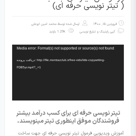
( تیتر نویسی حرفه ای)
فروردین ۱۵, ۱۴۰۰
ارسال شده توسط
محمد امین ابوعلی
کپی رایتینگ و تبلیغ نویسی
1.29k بازدید
نمایشگر
Media error: Format(s) not supported or source(s) not found
ویدیو
دریافت پرونده: http://file.momtazclub.ir/free-vids/title-copywriting-
FDB5yr.mp4?_=1
تیتر نویسی حرفه ای برای کسب درآمد بیشتر
فروشندگان موفق اینطوری تیتر مینویسند.
آموزش ویدیویی فرمول تیتر نویسی حرفه ای جهت ساخت