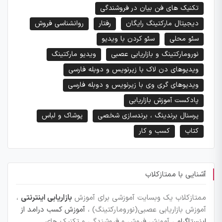
تکنیک های فن بیان در فروشندگی
دیجیتال مارکتینگ رایگان
رفتار
روانشناسی فروش
سئو محلی
سئو کردن با ویدیو
نورومارکتینگ و بازاریابی عصبی
ویدیو مارکتینگ
ویدیوهای دن لاک با زیرنویس و دوبله فارسی
ویدیوهای گری وی با زیرنویس و دوبله فارسی
پادکست آموزش بازاریابی
پرسنال برندینگ ، برندسازی شخصی
پوشاک و لباس
کتاب
کسب و کار
آشنایی با ممتازکلاب
ممتازکلاب یک وبسایت آموزشی برای آموزش
بازاریابی اینترنتی
،
آموزش بازاریابی عصبی(نورومارکتینگ) ،
آموزش کسب درامد از
اینستاگرام
، آموزش فروش و فروشندگی و تکنیک های