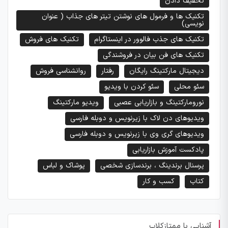
تخفیف دادن
تکنیک ها و فرمول های نوشتن تیتر های جذاب ( عنوان
نویسی)
تکنیک های جذب فالوور در اینستاگرام
تکنیک های فروش
تکنیک های فن بیان در فروشندگی
دیجیتال مارکتینگ رایگان
رفتار
روانشناسی فروش
سئو محلی
سئو کردن با ویدیو
نورومارکتینگ و بازاریابی عصبی
ویدیو مارکتینگ
ویدیوهای دن لاک با زیرنویس و دوبله فارسی
ویدیوهای گری وی با زیرنویس و دوبله فارسی
پادکست آموزش بازاریابی
پرسنال برندینگ ، برندسازی شخصی
پوشاک و لباس
کتاب
کسب و کار
آشنایی با ممتازکلاب