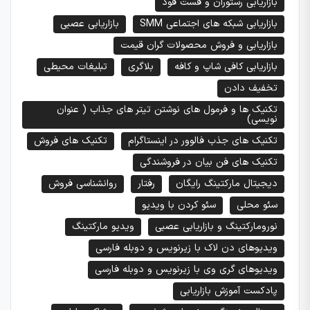
بازاریابی رستوران و فست فود
بازاریابی شبکه های اجتماعی SMM
بازاریابی عصبی
بازاریابی و فروش محصولات گران قیمت
بازاریابی کافی شاپ و کافه
بلاگری
تبلیغات محیطی
تخفیف دادن
تکنیک ها و فرمول های نوشتن تیتر های جذاب ( عنوان
نویسی)
تکنیک های جذب فالوور در اینستاگرام
تکنیک های فروش
تکنیک های فن بیان در فروشندگی
دیجیتال مارکتینگ رایگان
رفتار
روانشناسی فروش
سئو محلی
سئو کردن با ویدیو
نورومارکتینگ و بازاریابی عصبی
ویدیو مارکتینگ
ویدیوهای دن لاک با زیرنویس و دوبله فارسی
ویدیوهای گری وی با زیرنویس و دوبله فارسی
پادکست آموزش بازاریابی