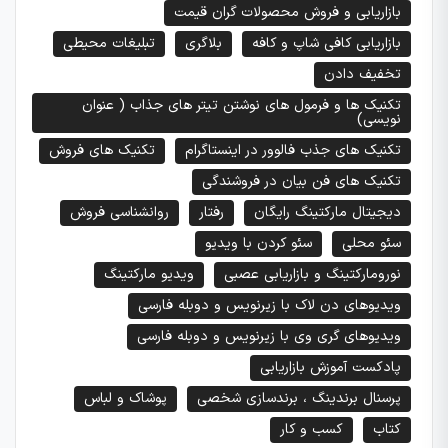
بازاریابی و فروش محصولات گران قیمت
بازاریابی کافی شاپ و کافه
بلاگری
تبلیغات محیطی
تخفیف دادن
تکنیک ها و فرمول های نوشتن تیتر های جذاب ( عنوان
نویسی)
تکنیک های جذب فالوور در اینستاگرام
تکنیک های فروش
تکنیک های فن بیان در فروشندگی
دیجیتال مارکتینگ رایگان
رفتار
روانشناسی فروش
سئو محلی
سئو کردن با ویدیو
نورومارکتینگ و بازاریابی عصبی
ویدیو مارکتینگ
ویدیوهای دن لاک با زیرنویس و دوبله فارسی
ویدیوهای گری وی با زیرنویس و دوبله فارسی
پادکست آموزش بازاریابی
پرسنال برندینگ ، برندسازی شخصی
پوشاک و لباس
کتاب
کسب و کار