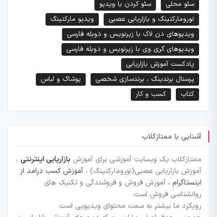
سئو محلی
سئو کردن با ویدیو
نورومارکتینگ و بازاریابی عصبی
ویدیو مارکتینگ
ویدیوهای دن لاک با زیرنویس و دوبله فارسی
ویدیوهای گری وی با زیرنویس و دوبله فارسی
پادکست آموزش بازاریابی
پرسنال برندینگ ، برندسازی شخصی
پوشاک و لباس
کتاب
کسب و کار
آشنایی با ممتازکلاب
ممتازکلاب یک وبسایت آموزشی برای آموزش
بازاریابی اینترنتی
،
آموزش بازاریابی عصبی(نورومارکتینگ) ،
آموزش کسب درامد از
اینستاگرام
، آموزش فروش و فروشندگی و تکنیک های
روانشناسی فروش است.
رویکرد ما بیشتر به سمت محتوای ویدیویی است.