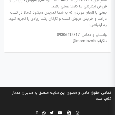
همچنین هدف اصلی ما اینست که دوره های آموزش بازاریابی و
فروش اینترنتی ما کاملا عملی باشد.
یعنی با انجام مواردی که به شما تدریس میشود کاملا در کسب
درآمد و افزایش فروش کسب و کارتان رشد زیادی را تجربه کنید.
راه ارتباطی:
واتساپ و تماس: 09306412317
تلگرام: momtazclb@
تمامی حقوق مادی و معنوی این سایت متعلق به مدیران ممتاز
کلاب است