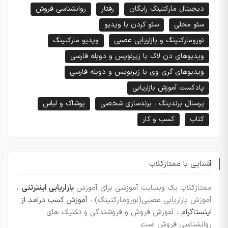
دیجیتال مارکتینگ رایگان
رفتار
روانشناسی فروش
سئو محلی
سئو کردن با ویدیو
نورومارکتینگ و بازاریابی عصبی
ویدیو مارکتینگ
ویدیوهای دن لاک با زیرنویس و دوبله فارسی
ویدیوهای گری وی با زیرنویس و دوبله فارسی
پادکست آموزش بازاریابی
پرسنال برندینگ ، برندسازی شخصی
پوشاک و لباس
کتاب
کسب و کار
آشنایی با ممتازکلاب
ممتازکلاب یک وبسایت آموزشی برای آموزش
بازاریابی اینترنتی
،
آموزش بازاریابی عصبی(نورومارکتینگ) ،
آموزش کسب درامد از
اینستاگرام
، آموزش فروش و فروشندگی و تکنیک های
روانشناسی فروش است.