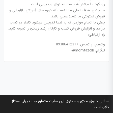
رویکرد ما بیشتر به سمت محتوای ویدیویی است.
همچنین هدف اصلی ما اینست که دوره های آموزش بازاریابی و
فروش اینترنتی ما کاملا عملی باشد.
یعنی با انجام مواردی که به شما تدریس میشود کاملا در کسب
درآمد و افزایش فروش کسب و کارتان رشد زیادی را تجربه کنید.
راه ارتباطی:
واتساپ و تماس: 09306412317
تلگرام: momtazclb@
تمامی حقوق مادی و معنوی این سایت متعلق به مدیران ممتاز
کلاب است