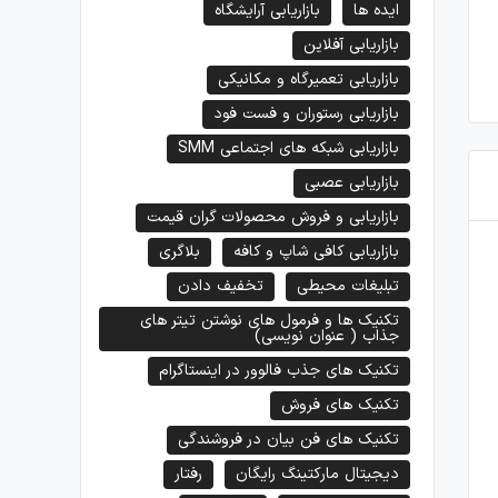
ایده ها
بازاریابی آرایشگاه
بازاریابی آفلاین
بازاریابی تعمیرگاه و مکانیکی
بازاریابی رستوران و فست فود
بازاریابی شبکه های اجتماعی SMM
بازاریابی عصبی
بازاریابی و فروش محصولات گران قیمت
بازاریابی کافی شاپ و کافه
بلاگری
تبلیغات محیطی
تخفیف دادن
چگونه از اتاق مشترک بچه ها پشیمان
چگونه خانه رویایی خود را در ژا
نشویم؟
تکنیک ها و فرمول های نوشتن تیتر های
جذاب ( عنوان نویسی)
تکنیک های جذب فالوور در اینستاگرام
تکنیک های فروش
تکنیک های فن بیان در فروشندگی
دیجیتال مارکتینگ رایگان
رفتار