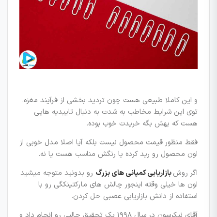
و این کاملا طبیعی هست چون تردید بخشی از فرآیند مغزه.
توی این شرایط مخاطب به شدت به دنبال تاییدیه هایی
هست که بهش بگه خریدت خوب بوده.
فقط منظور قیمت محصول نیست بلکه آیا اصلا مدل خوبی از
اون محصول رو رید کرده یا رنگش مناسب هست یا نه.
اگر روش
بازاریابی کمپانی های بزرگ
رو بدونید متوجه میشید
اون ها خیلی وقته اینجور چالش های مارکتینکگی رو با
استفاده از دانش بازاریابی عصبی حل کردن.
آقای نیکرسون در سال ۱۹۹۸ یک تحقیق جالبی رو انجام داد و